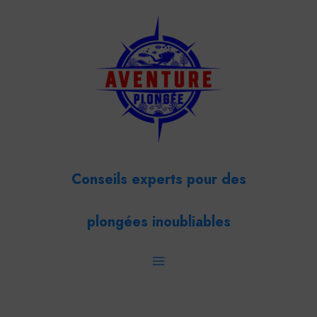
Aller
Navigation
Main
au
des
Menu
contenu
articles
Conseils experts pour des
plongées inoubliables